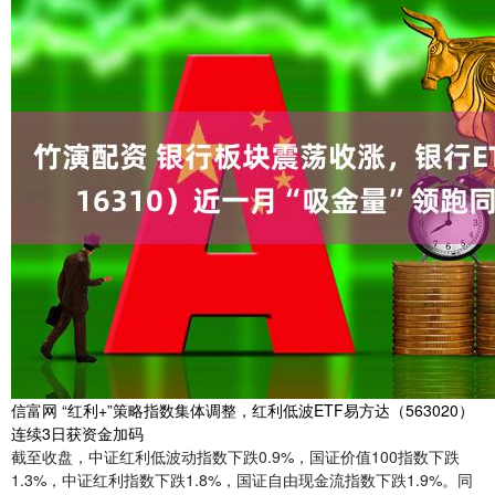
信富网 “红利+”策略指数集体调整，红利低波ETF易方达（563020）
连续3日获资金加码
截至收盘，中证红利低波动指数下跌0.9%，国证价值100指数下跌
1.3%，中证红利指数下跌1.8%，国证自由现金流指数下跌1.9%。同