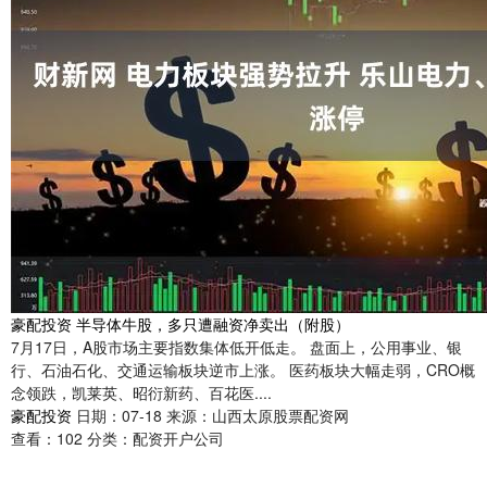
豪配投资 半导体牛股，多只遭融资净卖出（附股）
7月17日，A股市场主要指数集体低开低走。 盘面上，公用事业、银
行、石油石化、交通运输板块逆市上涨。 医药板块大幅走弱，CRO概
念领跌，凯莱英、昭衍新药、百花医....
豪配投资
日期：07-18
来源：山西太原股票配资网
查看：
102
分类：
配资开户公司