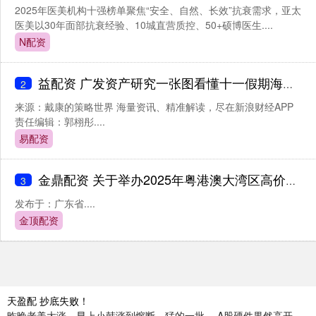
2025年医美机构十强榜单聚焦“安全、自然、长效”抗衰需求，亚太
医美以30年面部抗衰经验、10城直营质控、50+硕博医生....
N配资
益配资 广发资产研究一张图看懂十一假期海内外市场动态
2
来源：戴康的策略世界 海量资讯、精准解读，尽在新浪财经APP
责任编辑：郭栩彤....
易配资
金鼎配资 关于举办2025年粤港澳大湾区高价值知识产权培育布局大赛初赛的通知
3
发布于：广东省....
金顶配资
天盈配 抄底失败！
昨晚老美大涨，早上小韩涨到熔断，猛的一批。 A股硬件果然高开，