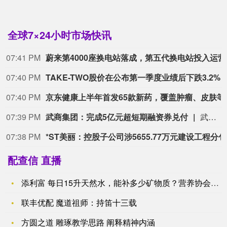
全球7×24小时市场快讯
07:38 PM
复星医药：控股子公司
07:38 PM
复星医药：控股子公
07:38 PM
新天绿能：拟注册发行30亿元中期票据
新天绿能公告称，公司拟申请注册发行总额30亿元的中期票据，期限不超5年，资金用于项目建设支出、偿债、补流等。发行按面值，利率依簿记建档结果确定，发行对象为全国银行间债券市场机构投资者，不设担保。本次注册发行已获董事会通过，报中国银行间市场交易商协会获准注册后方可实施，最终方案以协会注册通知书为准。
07:38 PM
一诺威：202
07:36 PM
S
配查信 直播
添利富 每日15升天然水，能补多少矿物质？营养协会：占日需3
联丰优配 魔道祖师：持笛十三载
方圆之道 雕琢教学思路 阐释精神内涵