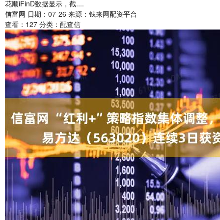
花顺iFinD数据显示，截....
信富网
日期：07-26
来源：钱来网配资平台
查看：
127
分类：
配查信