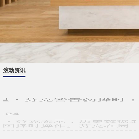
滚动资讯
德邦国际 贝莱德拉里・芬克警告勿择时：错过最佳交易日，
回报或减半
正规股票配资网站
03-24
要点 贝莱德 CEO 拉里・芬克表示，历史数据显示，在市场动荡期坚
持持仓，回报远优于试图择时操作。芬克在周一发布的年度董