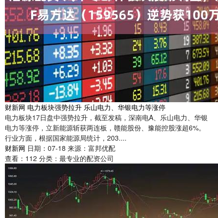
财新网 电力板块强势拉升 乐山电力、华银电力等涨停
电力板块17日盘中强势拉升，截至发稿，深南电A、乐山电力、华银
电力等涨停，立新能源斩获两连板，赣能股份、豫能控股涨超6%。
行业方面，根据国家能源局统计，203....
财新网
日期：07-18
来源：富邦优配
查看：
112
分类：
最专业的配资公司