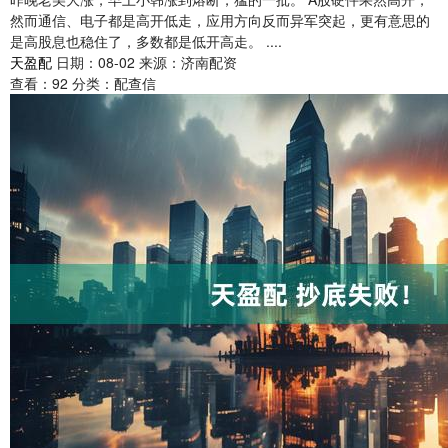
然而通信、电子都是高开低走，应用方向反而异军突起，更有意思的
是高股息也稳住了，多数都是低开高走。 ....
天盈配
日期：08-02
来源：济南配资
查看：
92
分类：
配查信