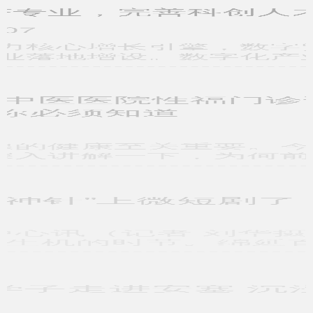
億策略 深耕数字经济专业，完善科创人才供给生态
最专业的配资公司
05-07
数字经济成为新质生产力核心增长引擎，数字贸易、数字金融、商业
人工智能等新兴本科专业落地增设。数字化产业扩张催生大量复合型
策略聚宝 哈尔滨附三中医医院性福门诊讲解：前列腺健康靠
养护，这些生活习惯你必须知道
配资开户公司
03-10
在男性健康领域，前列腺的健康至关重要。今天，哈尔滨附三中医医
院性福门诊就来给大家深入讲解一下，为何前列腺健康重在养护，以
股牛配 昌吉这个“定海神针”上微短剧了？！
配资开户公司
04-30
丝路昌吉/昌吉州融媒体中心讯（记者 刘华摄影报道）眼下，昌吉市三
屯河水库迎来一年中最富生机的时节。绵延百里的丹霞地貌与融
送钱宝 西安美术学院学子走进安塞 沉浸式体验非遗文化传承
匠心